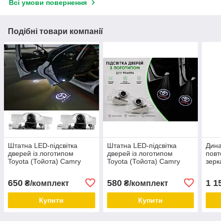
Всі умови повернення
Подібні товари компанії
Штатна LED-підсвітка
Штатна LED-підсвітка
Дин
дверей із логотипом
дверей із логотипом
повт
Toyota (Тойота) Camry
Toyota (Тойота) Camry
зерк
Corolla Land Cruiser
Corolla Land Cruiser
Crui
PRADO Sequoia Tundra
PRADO Sequoia Tundra
20),
650
580
1 1
₴/комплект
₴/комплект
Verso
Verso
Купити
Купити