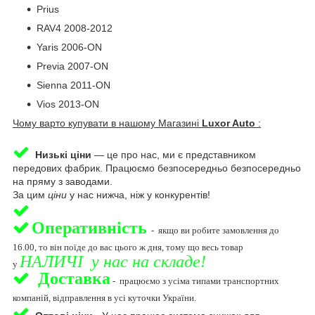
Prius
RAV4 2008-2012
Yaris 2006-ON
Previa 2007-ON
Sienna 2011-ON
Vios 2013-ON
Чому варто купувати в нашому Магазині
Luxor Auto
:
Низькі ціни
— це про нас, ми є представником
передових фабрик. Працюємо безпосередньо безпосередньо
на пряму з заводами.
За цим
ціни
у нас нижча, ніж у конкурентів!
Оперативність
-
якщо ви робите замовлення до
16.00, то він поїде до вас цього ж дня, тому що весь товар
НАЛИЧІ у нас на складе!
у
Доставка
-
працюємо з усіма типами транспортних
компаній, відправлення в усі куточки України.