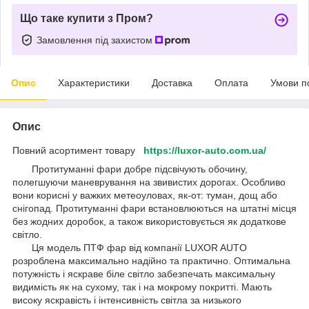
Що таке купити з Пром?
Замовлення під захистом
Опис
Характеристики
Доставка
Оплата
Умови п
Опис
Повний асортимент товару
https://luxor-auto.com.ua/
Протитуманні фари добре підсвічують обочину,
полегшуючи маневрування на звивистих дорогах. Особливо
вони корисні у важких метеоуловах, як-от: туман, дощ або
снігопад. Протитуманні фари встановлюються на штатні місця
без жодних доробок, а також використовується як додаткове
світло.
Ця модель ПТФ фар від компанії LUXOR AUTO
розроблена максимально надійно та практично. Оптимальна
потужність і яскраве біле світло забезпечать максимальну
видимість як на сухому, так і на мокрому покритті. Мають
високу яскравість і інтенсивність світла за низького