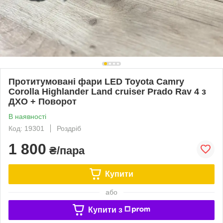
Протитумовані фари LED Toyota Camry
Corolla Highlander Land cruiser Prado Rav 4 з
ДХО + Поворот
В наявності
Код: 19301
Роздріб
1 800
₴/пара
Купити
або
Купити з