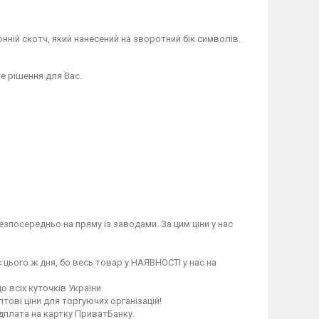
нній скотч, який нанесений на зворотний бік символів.
е рішення для Вас.
зпосередньо на пряму із заводами. За цим ціни у нас
 цього ж дня, бо весь товар у НАЯВНОСТІ у нас на
 всіх куточків України.
птові ціни для торгуючих організацій!
едплата на картку ПриватБанку.