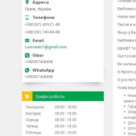
Повний ас
Емблема н
Львів, Україна
Напис виг
Також в на
+380 (67) 439-21-48
+380 (93) 740-84-98
Якщо у Ва
Емблема в
Luxorauto1@gmail.com
Шрифт та 
Застосов
+380937408498
Ви залиши
Є багато 
+380937408498
З усіх пи
Чому варт
Низь
Графік роботи
нижчі 
Гара
Понеділок
08:00
18:00
Опер
Вівторок
08:00
18:00
складі
Середа
08:00
18:00
Дост
Четвер
08:00
18:00
Опто
Пʼятниця
08:00
18:00
Опла