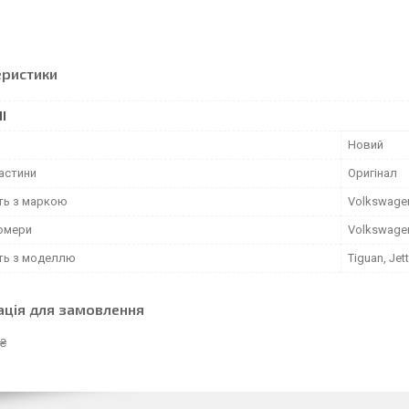
еристики
І
Новий
частини
Оригінал
сть з маркою
Volkswage
омери
Volkswage
сть з моделлю
Tiguan, Jet
ація для замовлення
 ₴