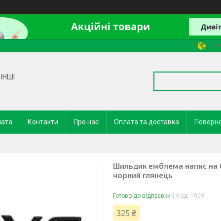
Льв
ІНШІ
лата
Контакти
Про нас
Оплата та доставка
Поверне
Шильдик емблема напис на 
чорний глянець
Готово до відправки
Код:
1909
325 ₴