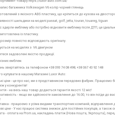
ортимент товару https://luxor-auto.com.ua/
апис багажника Volkswagen V6 колір чорний глянець
отовлений з якісного ABS пластику, що кріпиться до кузова на двосторо
явності шильдики на моделі:passat, golf, jetta, touran, touareg, tiguan
с здерли емблему або потрібно відновити емблему після ДТП, це ідеальн
иготовлена ​​із пластику.
розмір повністю відповідають оригіналу.
ується на моделях з V6 двигуном
теся задоволені якістю продукції.
різних емблем.
тань звертайтесь за телефоном +38 093 74 08 498; +38 067 43 92 148
о купувати в нашому Магазині Luxor Auto:
кі ціни - це про нас, ми є представником передових фабрик. Працюємо бе
ніж у конкурентів!
нтія - на весь наш товар додається гарантія якості 12 міс!
ативність - якщо ви здійснюєте замовлення до 16.00, то він поїде до вас
!
авка - працюємо з усіма видами транспортних компаній, відправлення до
ві ціни - У нас працює система знижок для постійних покупців, а також о
та - оплата на Prom.ua, накладень платіж (Нова пошта, Укрпошта), пер