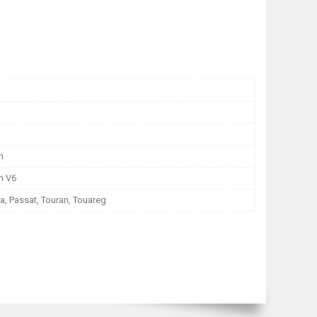
n
n V6
ta, Passat, Touran, Touareg