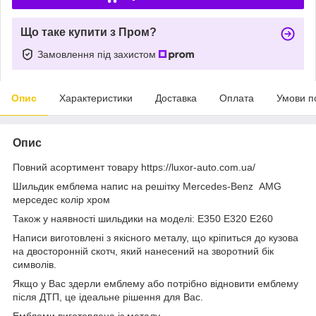
Що таке купити з Пром?
Замовлення під захистом
Опис
Характеристики
Доставка
Оплата
Умови п
Опис
Повний асортимент товару https://luxor-auto.com.ua/
Шильдик емблема напис на решітку Mercedes-Benz AMG
мерседес колір хром
Також у наявності шильдики на моделі: Е350 Е320 Е260
Написи виготовлені з якісного металу, що кріпиться до кузова
на двосторонній скотч, який нанесений на зворотний бік
символів.
Якщо у Вас здерли емблему або потрібно відновити емблему
після ДТП, це ідеальне рішення для Вас.
Емблеми виготовлена ​​із металу