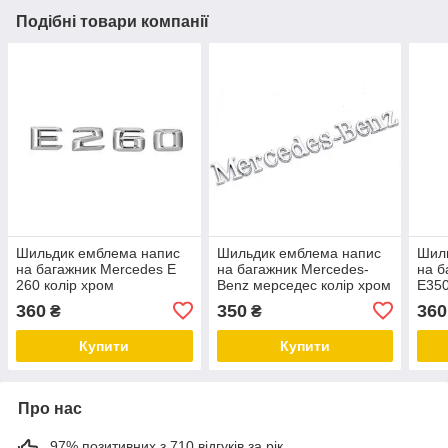
Подібні товари компанії
Шильдик емблема напис
Шильдик емблема напис
Шил
на багажник Mercedes E
на багажник Mercedes-
на б
260 колір хром
Benz мерседес колір хром
E350
360
350
360
₴
₴
Купити
Купити
Про нас
97% позитивних з 710 відгуків за рік