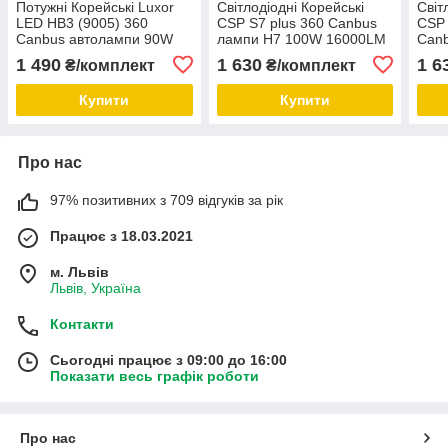
Потужні Корейські Luxor
Світлодіодні Корейські
Світ
LED HB3 (9005) 360
CSP S7 plus 360 Canbus
CSP 
Canbus автолампи 90W
лампи Н7 100W 16000LM
Can
14000LM 12 В. Ідеально
12В. Ідеально для оптики
1400
1 490
1 630
1 6
₴/комплект
₴/комплект
для оптики з лінзою!
з лінзою!
для 
Купити
Купити
Про нас
97% позитивних з 709 відгуків за рік
Працює з 18.03.2021
м. Львів
Львів, Україна
Контакти
Сьогодні працює з 09:00 до 16:00
Показати весь графік роботи
Про нас