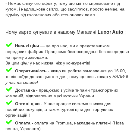
- Немає сліпучого ефекту, тому що світло спрямоване під
кутом, і надлишкове світло, що засліплює, просто немає, на
відміну від галогенових або ксенонових ламп.
Чому варто купувати в нашому Магазині
Luxor Auto
:
Низькі ціни
— це про нас, ми є представником
передових фабрик. Працюємо безпосередньо безпосередньо
на пряму з заводами.
За цим
ціни
у нас нижча, ніж у конкурентів!
Оперативність
-
якщо ви робите замовлення до 16.00,
то він поїде до вас цього ж дня, тому що весь товар у
НАЛИЧІ
у нас на складе!
Доставка
-
працюємо з усіма типами транспортних
компаній, відправлення в усі куточки України.
Оптові ціни
- У нас працює система знижок для
постійних покупців, а також гуртові ціни для торгуючих
організацій!!
Оплата -
оплата на Prom.ua, накладень платежі (Нова
пошта, Укрпошта)