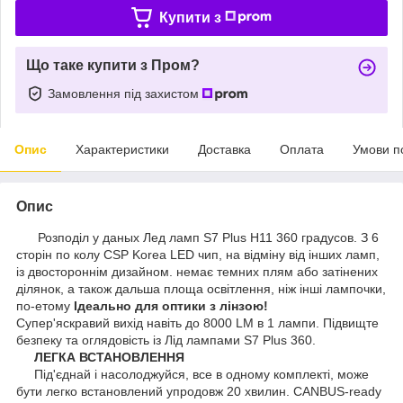
Купити з
Що таке купити з Пром?
Замовлення під захистом
Опис
Характеристики
Доставка
Оплата
Умови п
Опис
Розподіл у даных Лед ламп S7 Plus H11 360 градусов. З 6
сторін по колу CSP Korea LED чип, на відміну від інших ламп,
із двостороннім дизайном. немає темних плям або затінених
ділянок, а також дальша площа освітлення, ніж інші лампочки,
по-етому
Ідеально для оптики з лінзою!
Супер'яскравий вихід навіть до 8000 LM в 1 лампи. Підвищте
безпеку та оглядовість із Лід лампами S7 Plus 360.
ЛЕГКА ВСТАНОВЛЕННЯ
Під'єднай і насолоджуйся, все в одному комплекті, може
бути легко встановлений упродовж 20 хвилин. CANBUS-ready