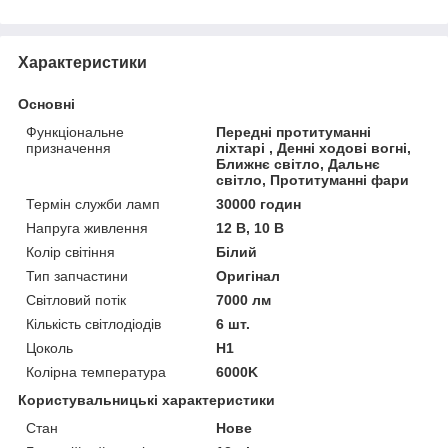
Приховати
Характеристики
Основні
Функціональне
Передні протитуманні
призначення
ліхтарі , Денні ходові вогні,
Ближнє світло, Дальнє
світло, Протитуманні фари
Термін служби ламп
30000 годин
Напруга живлення
12 В, 10 В
Колір світіння
Білий
Тип запчастини
Оригінал
Світловий потік
7000 лм
Кількість світлодіодів
6 шт.
Цоколь
H1
Колірна температура
6000K
Користувальницькі характеристики
Стан
Нове