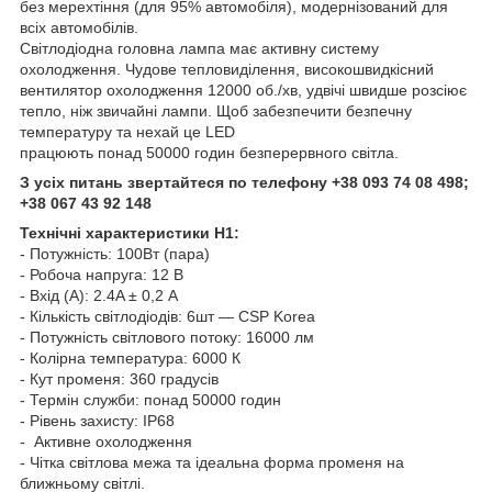
без мерехтіння (для 95% автомобіля), модернізований для
всіх автомобілів.
Світлодіодна головна лампа має активну систему
охолодження. Чудове тепловиділення, високошвидкісний
вентилятор охолодження 12000 об./хв, удвічі швидше розсіює
тепло, ніж звичайні лампи. Щоб забезпечити безпечну
температуру та нехай це LED
працюють понад 50000 годин безперервного світла.
З усіх питань звертайтеся по телефону +38 093 74 08 498;
+38 067 43 92 148
Технічні характеристики H1:
- Потужність: 100Вт (пара)
- Робоча напруга: 12 В
- Вхід (А): 2.4A ± 0,2 A
- Кількість світлодіодів: 6шт — CSP Korea
- Потужність світлового потоку: 16000 лм
- Колірна температура: 6000 К
- Кут променя: 360 градусів
- Термін служби: понад 50000 годин
- Рівень захисту: IP68
- Активне охолодження
- Чітка світлова межа та ідеальна форма променя на
ближньому світлі.