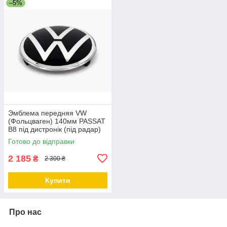
–5%
Эмблема передняя VW
(Фольцваген) 140мм PASSAT
B8 під дистронік (під радар)
3G0853601А
Готово до відправки
2 185
₴
2 300 ₴
Купити
Про нас