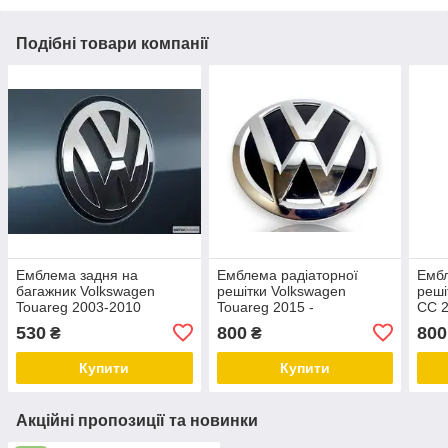
Подібні товари компанії
Емблема задня на
Емблема радіаторної
Ембл
багажник Volkswagen
решітки Volkswagen
реші
Touareg 2003-2010
Touareg 2015 -
CC 2
(7L6853630A) колір хром
7P6853601B колір хром
чорн
530
800
800
₴
₴
Купити
Купити
Акційні пропозиції та новинки