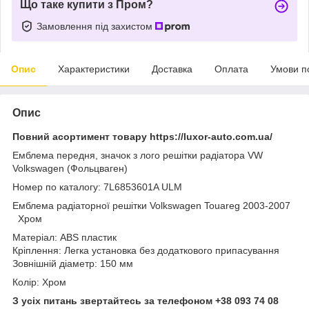
Що таке купити з Пром?
Замовлення під захистом
Опис
Характеристики
Доставка
Оплата
Умови п
Опис
Повний асортимент товару https://luxor-auto.com.ua/
Емблема передня, значок з лого решітки радіатора VW
Volkswagen (Фольцваген)
Номер по каталогу: 7L6853601A ULM
Емблема радіаторної решітки Volkswagen Touareg 2003-2007
Хром
Матеріал: ABS пластик
Кріплення: Легка установка без додаткового припасування
Зовнішній діаметр: 150 мм
Колір: Хром
З усіх питань звертайтесь за телефоном +38 093 74 08