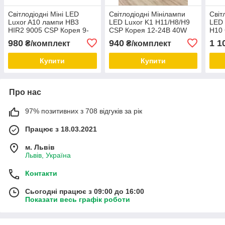
Світлодіодні Міні LED
Світлодіодні Мінілампи
Світ
Luxor A10 лампи HВ3
LED Luxor K1 H11/H8/H9
LED 
HIR2 9005 CSP Корея 9-
CSP Корея 12-24В 40W
H10 
32В 80Вт 12000 Лм
10000 Лм
W 8
980
940
1 1
₴/комплект
₴/комплект
Canbus
Купити
Купити
Про нас
97% позитивних з 708 відгуків за рік
Працює з 18.03.2021
м. Львів
Львів, Україна
Контакти
Сьогодні працює з 09:00 до 16:00
Показати весь графік роботи