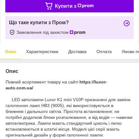
Купити з
Що таке купити з Пром?
Замовлення під захистом
Опис
Характеристики
Доставка
Оплата
Умови п
Опис
Повний асортимент товару на сайті
https://luxor-
auto.com.ua/
LED автолампи Luxor K1 mini V10P призначені для заміни
галогенних ламп HB3 (9005), які використовуються в
ближнем і дальнього світла. Простота встановлення: не
потрібні додаткові блоки розпалювання, а від водія — навички
автоелектрика. Лампи мають стандартний цоколь і легко
встановлюються в штатні місця. Моделі цієї серії мають
оригінальний дизайн у формі галогенної лампи.