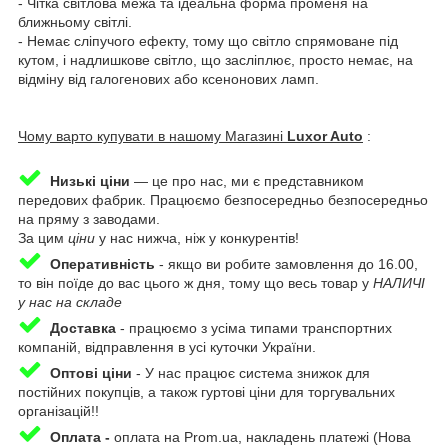
- Чітка світлова межа та ідеальна форма променя на
ближньому світлі.
- Немає сліпучого ефекту, тому що світло спрямоване під
кутом, і надлишкове світло, що засліплює, просто немає, на
відміну від галогенових або ксенонових ламп.
Чому варто купувати в нашому Магазині
Luxor Auto
:
Низькі ціни
— це про нас, ми є представником
передових фабрик. Працюємо безпосередньо безпосередньо
на пряму з заводами.
За цим
ціни
у нас нижча, ніж у конкурентів!
Оперативність
-
якщо ви робите замовлення до 16.00,
то він поїде до вас цього ж дня, тому що весь товар у
НАЛИЧІ
у нас на складе
Доставка
-
працюємо з усіма типами транспортних
компаній, відправлення в усі куточки України.
Оптові ціни
- У нас працює система знижок для
постійних покупців, а також гуртові ціни для торгувальних
організацій!!
Оплата -
оплата на Prom.ua, накладень платежі (Нова