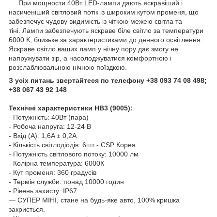
При мощности 40Вт LED-лампи дають яскравіший і
насиченіший світловий потік із широким кутом променя, що
забезпечує чудову видимість із чіткою межею світла та
тіні. Лампи забезпечують яскраве біле світло за температури
6000 К, близьке за характеристиками до денного освітлення.
Яскраве світло ваших ламп у нічну пору дає змогу не
напружувати зір, а насолоджуватися комфортною і
розслаблювальною нічною поїздкою.
З усіх питань звертайтеся по телефону +38 093 74 08 498;
+38 067 43 92 148
Технічні характеристики HB3 (9005):
- Потужність: 40Вт (пара)
- Робоча напруга: 12-24 В
- Вхід (А): 1,6A ± 0,2A
- Кількість світлодіодів: 6шт - CSP Корея
- Потужність світлового потоку: 10000 лм
- Колірна температура: 6000К
- Кут променя: 360 градусів
- Термін служби: понад 10000 годин
- Рівень захисту: IP67
— СУПЕР МІНІ, стане на будь-яке авто, 100% кришка
закриється.