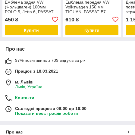
Емблема задня VW
Емблема передня VW
Дин
(Фольцваген) 100мм
Volkswagen 150 мм
повт
POLO 5, Jetta 6, PASSAT
TIGUAN, PASSAT B7
зерк
B7/B8 - чорний глянець
(NMS) USA - Чорний
PAS
450
610
1 1
₴
₴
(5C6853630)
глянець (561853600)
дымч
пово
Купити
Купити
Про нас
97% позитивних з 709 відгуків за рік
Працює з 18.03.2021
м. Львів
Львів, Україна
Контакти
Сьогодні працює з 09:00 до 16:00
Показати весь графік роботи
Про нас