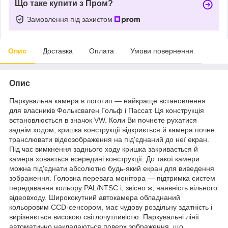
Що таке купити з Пром?
Замовлення під захистом
Опис
Доставка
Оплата
Умови повернення
Опис
Паркувальна камера в логотип — найкраще встановлення
для власників Фольксваген Гольф і Пассат. Ця конструкція
встановлюється в значок VW. Коли Ви почнете рухатися
заднім ходом, кришка конструкції відкриється й камера почне
транслювати відеозображення на під'єднаний до неї екран.
Під час вимкнення заднього ходу кришка закривається й
камера ховається всередині конструкції. До такої камери
можна під'єднати абсолютно будь-який екран для виведення
зображення. Головна перевага монітора — підтримка систем
передавання кольору PAL/NTSC і, звісно ж, наявність вільного
відеовходу. Ширококутний автокамера обладнаний
кольоровим CCD-сенсором, має чудову роздільну здатність і
вирізняється високою світлочутливістю. Паркувальні лінії
автоматично накладаються поверх зображення, що