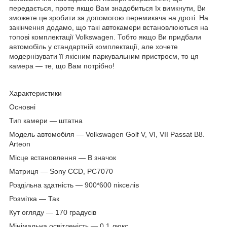
передається, проте якщо Вам знадобиться їх вимкнути, Ви
зможете це зробити за допомогою перемикача на дроті. На
закінчення додамо, що такі автокамери встановлюються на
топові комплектації Volkswagen. Тобто якщо Ви придбали
автомобіль у стандартній комплектації, але хочете
модернізувати її якісним паркувальним пристроєм, то ця
камера — те, що Вам потрібно!
Характеристики
Основні
Тип камери — штатна
Модель автомобіля — Volkswagen Golf V, VI, VII Passat B8.
Arteon
Місце встановлення — В значок
Матриця — Sony CCD, PC7070
Роздільна здатність — 900*600 пікселів
Розмітка — Так
Кут огляду — 170 градусів
Мінімальна освітленість — 0,1 люкс