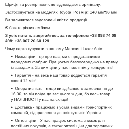
Шрифт та розмір повністю відповідають оригіналу.
Застосовується на моделях toyota
Розмір: 140 мм*96 мм
Ви залишитеся задоволені якістю продукції.
Є багато різних емблем.
З усіх питань звертайтесь за телефоном +38 093 74 08
498; +38 067 26 60 129
Чому варто купувати в нашому Магазині Luxor Auto:
Низькі ціни - це про нас, ми є представником
передових фабрик. Працюємо безпосередньо на пряму
із заводами. За цим ціни у нас нижчі ніж у конкурентів!
Гарантія - на весь наш товар додається гарантія
якості 12 міс!
Оперативність - якщо ви здійснюєте замовлення до
16.00, то він поїде до вас цього ж дня, бо весь товар
у НАЯВНОСТІ у нас на складі!
Доставка - працюємо з усіма видами транспортних
компаній, відправлення до всіх куточків України.
Оптові ціни - У нас працює система знижок для
постійних покупців, а також оптові ціни для торгуючих