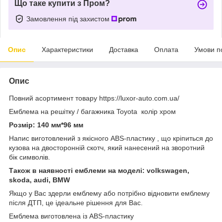
Що таке купити з Пром?
Замовлення під захистом
Опис
Характеристики
Доставка
Оплата
Умови п
Опис
Повний асортимент товару https://luxor-auto.com.ua/
Емблема на решітку / багажника Toyota колір хром
Розмір: 140 мм*96 мм
Напис виготовлений з якісного ABS-пластику , що кріпиться до
кузова на двосторонній скотч, який нанесений на зворотний
бік символів.
Також в наявності емблеми на моделі: volkswagen,
skoda, audi, BMW
Якщо у Вас здерли емблему або потрібно відновити емблему
після ДТП, це ідеальне рішення для Вас.
Емблема виготовлена із ABS-пластику