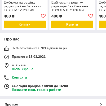
Емблема на решітку
Емблема на решітку
Ембл
радіатора / на багажник
радіатора / на багажник
раді
TOYOTA 120*80 мм
TOYOTA 167*120 мм
TOY
Тойота колір чорний
Тойота колір чорний
Тойо
400
400
400
₴
₴
глянець
глянець
глян
Купити
Купити
Про нас
97% позитивних з 709 відгуків за рік
Працює з 18.03.2021
м. Львів
Львів, Україна
Контакти
Сьогодні працює з 09:00 до 16:00
Показати весь графік роботи
Про нас