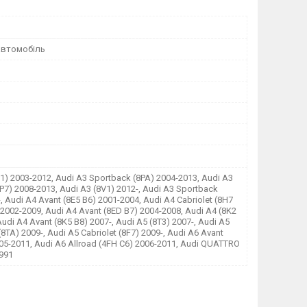
автомобіль
1) 2003-2012, Audi A3 Sportback (8PA) 2004-2013, Audi A3
8P7) 2008-2013, Audi A3 (8V1) 2012-, Audi A3 Sportback
, Audi A4 Avant (8E5 B6) 2001-2004, Audi A4 Cabriolet (8H7
2002-2009, Audi A4 Avant (8ED B7) 2004-2008, Audi A4 (8K2
Audi A4 Avant (8K5 B8) 2007-, Audi A5 (8T3) 2007-, Audi A5
8TA) 2009-, Audi A5 Cabriolet (8F7) 2009-, Audi A6 Avant
005-2011, Audi A6 Allroad (4FH C6) 2006-2011, Audi QUATTRO
1991