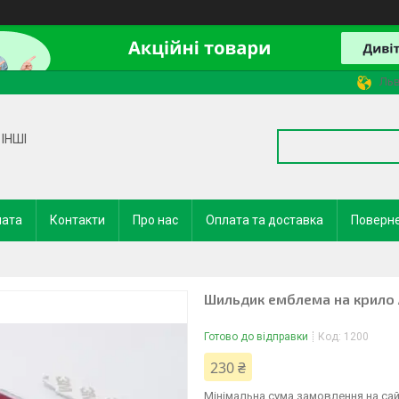
Льв
ІНШІ
лата
Контакти
Про нас
Оплата та доставка
Поверне
Шильдик емблема на крило Au
Готово до відправки
Код:
1200
230 ₴
Мінімальна сума замовлення на сай