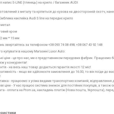
п напис S-LINE (глянець) на крило / багажник AUDI
отовлений з металу та кріпиться до кузова на двосторонній скотч, нане
мблема наклейка Audi S line на переднє крило
 метал
товий хром
72 мм * 15 мм
тань звертайтесь за телефоном +38 093 74 08 498; +38 067 43 92 148
о купувати в нашому Магазині Luxor Auto:
кі ціни - це про нас, ми є представником передових фабрик. Працюємо бе
ніж у конкурентів!
нтія - на весь наш товар додається гарантія якості 12 міс!
ативність - якщо ви здійснюєте замовлення до 16.00, то він поїде до вас
!
авка - працюємо з усіма видами транспортних компаній, відправлення до
ві ціни - У нас працює система знижок для постійних покупців, а також о
та - оплата на Prom.ua, накладень платіж (Нова пошта, Укрпошта), пер
еристики