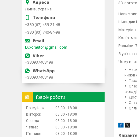
3D логоти
Львів, Україна
Напис виг
Шильдик Е
+380 (67) 439-21-48
Матеріал:
+380 (93) 740-84-98
Колір: ма
Розміри: 
Luxorauto1@gmail.com
З усіх пи
Чому варт
+380937408498
Низь
нижчі 
+380937408498
Гара
Опер
складі
Графік роботи
Дост
Опто
Понеділок
08:00
18:00
Опла
Вівторок
08:00
18:00
Середа
08:00
18:00
Четвер
08:00
18:00
Пʼятниця
08:00
18:00
Характ