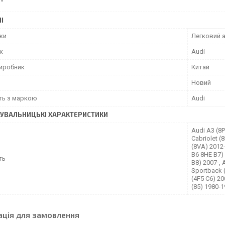
І
іки
Легковий 
к
Audi
виробник
Китай
Новий
сть з маркою
Audi
УВАЛЬНИЦЬКІ ХАРАКТЕРИСТИКИ
Audi A3 (8P
Cabriolet (
(8VA) 2012-
B6 8HE B7) 
ть
B8) 2007-, 
Sportback (
(4F5 C6) 2
(85) 1980-
ація для замовлення