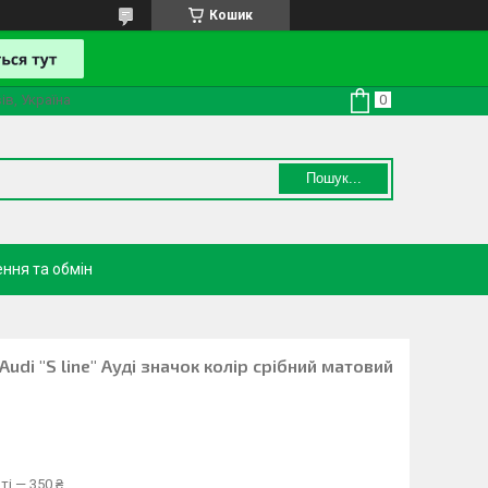
Кошик
ів, Україна
Пошук...
ння та обмін
di "S line" Ауді значок колір срібний матовий
ті — 350 ₴