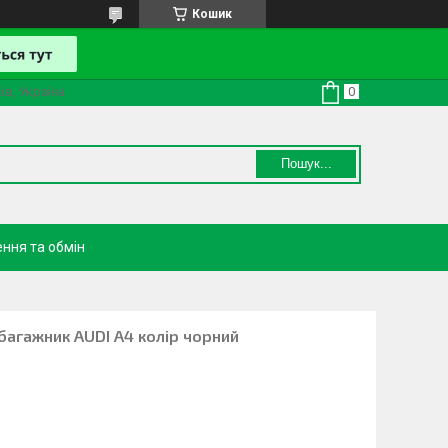
Кошик
ів, Україна
Пошук...
ння та обмін
багажник AUDI A4 колір чорний