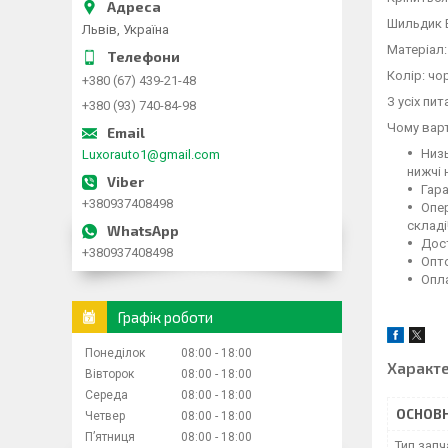
Шильдик 
Львів, Україна
Матеріал:
Колір: чо
+380 (67) 439-21-48
З усіх пи
+380 (93) 740-84-98
Чому варт
Низь
Luxorauto1@gmail.com
нижчі 
Гара
+380937408498
Опер
складі
Дост
+380937408498
Опто
Опла
Графік роботи
Понеділок
08:00
18:00
Характ
Вівторок
08:00
18:00
Середа
08:00
18:00
ОСНОВН
Четвер
08:00
18:00
Пʼятниця
08:00
18:00
Тип зап