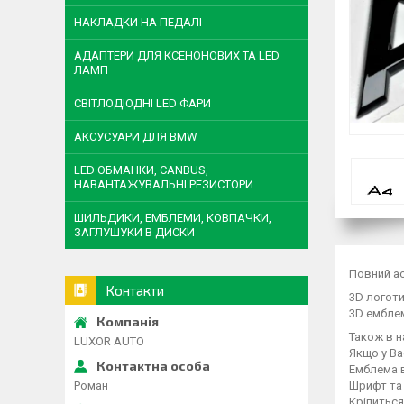
НАКЛАДКИ НА ПЕДАЛІ
АДАПТЕРИ ДЛЯ КСЕНОНОВИХ ТА LED
ЛАМП
СВІТЛОДІОДНІ LED ФАРИ
АКСУСУАРИ ДЛЯ BMW
LED ОБМАНКИ, CANBUS,
НАВАНТАЖУВАЛЬНІ РЕЗИСТОРИ
ШИЛЬДИКИ, ЕМБЛЕМИ, КОВПАЧКИ,
ЗАГЛУШУКИ В ДИСКИ
Повний ас
Контакти
3D логоти
3D емблем
Також в н
LUXOR AUTO
Якщо у Ва
Емблема в
Роман
Шрифт та 
Кріпиться