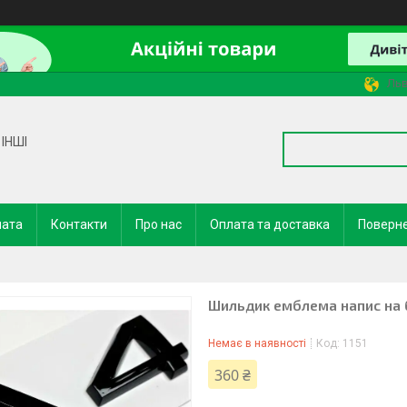
Льв
ІНШІ
лата
Контакти
Про нас
Оплата та доставка
Поверне
Шильдик емблема напис на 
Немає в наявності
Код:
1151
360 ₴