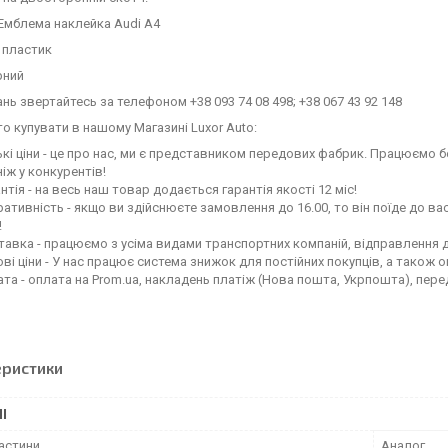
Емблема наклейка Audi A4
 пластик
рний
тань звертайтесь за телефоном +38 093 74 08 498; +38 067 43 92 148
о купувати в нашому Магазині Luxor Auto:
кі ціни - це про нас, ми є представником передових фабрик. Працюємо бе
ніж у конкурентів!
нтія - на весь наш товар додається гарантія якості 12 міс!
ативність - якщо ви здійснюєте замовлення до 16.00, то він поїде до вас
!
авка - працюємо з усіма видами транспортних компаній, відправлення до
ві ціни - У нас працює система знижок для постійних покупців, а також о
та - оплата на Prom.ua, накладень платіж (Нова пошта, Укрпошта), пер
еристики
І
частини
Аналог