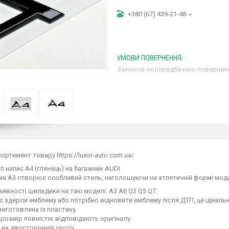
+380 (67) 439-21-48
Законом не передбачено поверненн
ортимент товару https://luxor-auto.com.ua/
п напис A4 (глянець) на багажник AUDI
а A3 створює особливий стиль, наголошуючи на атлетичній формі моде
аявності шильдики на такі моделі: A3 A6 Q3 Q5 Q7
с здерли емблему або потрібно відновити емблему після ДТП, це ідеальн
иготовлена ​​із пластику.
розмір повністю відповідають оригіналу.
 на двосторонній скотч.