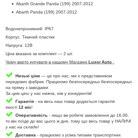
Abarth Grande Panda (199) 2007-2012
Abarth Panda (199) 2007-2012
Водонепроникний: IP67
Корпус. Темний пластик
Напруга: 12В
Ціна вказана за комплект — 2 шт.
Чому варто купувати в нашому Магазині
Luxor Auto
:
Низькі ціни
— це про нас, ми є представником
передових фабрик. Працюємо безпосередньо безпосередньо
на пряму з заводами.
За цим
ціни
у нас нижча, ніж у конкурентів!
Гарантія
-
на весь наш товар додається гарантія
якості
12 міс
!
Оперативність
-
якщо ви робите замовлення до 16.00,
то він поїде до вас цього ж дня, тому що весь товар у
НАЛИЧІ
у нас на складе!
Доставка
-
працюємо з усіма типами транспортних