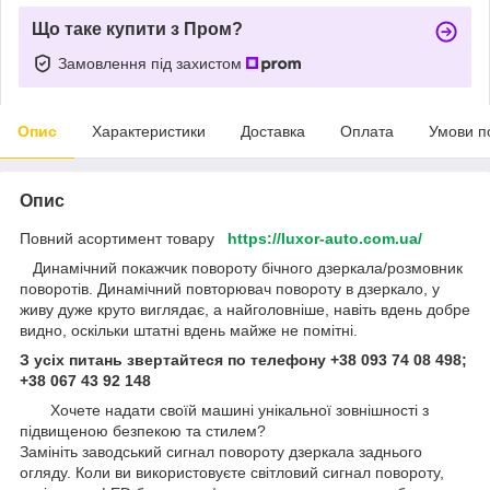
Що таке купити з Пром?
Замовлення під захистом
Опис
Характеристики
Доставка
Оплата
Умови п
Опис
Повний асортимент товару
https://luxor-auto.com.ua/
Динамічний покажчик повороту бічного дзеркала/розмовник
поворотів. Динамічний повторювач повороту в дзеркало, у
живу дуже круто виглядає, а найголовніше, навіть вдень добре
видно, оскільки штатні вдень майже не помітні.
З усіх питань звертайтеся по телефону +38 093 74 08 498;
+38 067 43 92 148
Хочете надати своїй машині унікальної зовнішності з
підвищеною безпекою та стилем?
Замініть заводський сигнал повороту дзеркала заднього
огляду. Коли ви використовуєте світловий сигнал повороту,