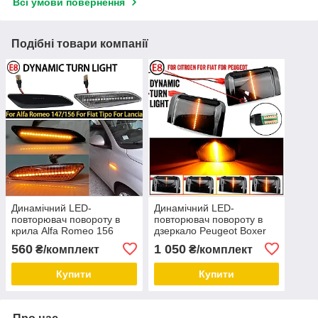
Всі умови повернення
Подібні товари компанії
Динамічний LED-
Динамічний LED-
повторювач повороту в
повторювач повороту в
крила Alfa Romeo 156
дзеркало Peugeot Boxer
147/Fiat Tipo/Lancia Delta
(06-18), Fiat Ducato (06-
560
1 050
₴/комплект
₴/комплект
покажчик повороту
18), Citroen Jumper
Купити
Купити