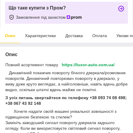
Що таке купити з Пром?
Замовлення під захистом
Опис
Характеристики
Доставка
Оплата
Умови п
Опис
Повний асортимент товару
https://luxor-auto.com.ua/
Динамічний покажчик повороту бічного дзеркала/розмовник
поворотів. Динамічний повторювач повороту в дзеркало, у
живу дуже круто виглядає, а найголовніше, навіть вдень добре
видно, оскільки штатні вдень майже не помітні.
З усіх питань звертайтеся по телефону +38 093 74 08 498;
+38 067 43 92 148
Хочете надати своїй машині унікальної зовнішності з
підвищеною безпекою та стилем?
Замініть заводський сигнал повороту дзеркала заднього
огляду. Коли ви використовуєте світловий сигнал повороту,