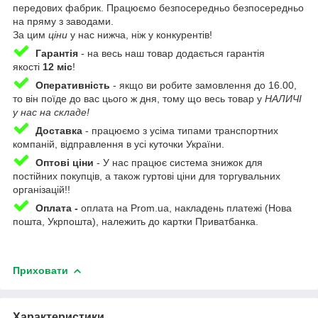
передових фабрик. Працюємо безпосередньо безпосередньо
на пряму з заводами.
За цим
ціни
у нас нижча, ніж у конкурентів!
Гарантія
-
на весь наш товар додається гарантія
якості
12 міс
!
Оперативність
-
якщо ви робите замовлення до 16.00,
то він поїде до вас цього ж дня, тому що весь товар у
НАЛИЧІ
у нас на складе!
Доставка
-
працюємо з усіма типами транспортних
компаній, відправлення в усі куточки України.
Оптові ціни
- У нас працює система знижок для
постійних покупців, а також гуртові ціни для торгувальних
організацій!!
Оплата -
оплата на Prom.ua, накладень платежі (Нова
пошта, Укрпошта), належить до картки Приватбанка.
Приховати
Характеристики