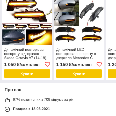
Динамічний повторювач
Динамічний LED-
Дина
повороту в дзеркало
повторювач повороту в
повт
Skoda Octavia A7 (14-19),
дзеркало Mercedes C
дзер
VW T-ROC (17-19) LED
Class W203 S203 CL203
Benz
1 050
1 150
1 2
₴/комплект
₴/комплект
покажчик повороту
2001-2007 покажчик
повороту
Купити
Купити
Про нас
97% позитивних з 708 відгуків за рік
Працює з 18.03.2021