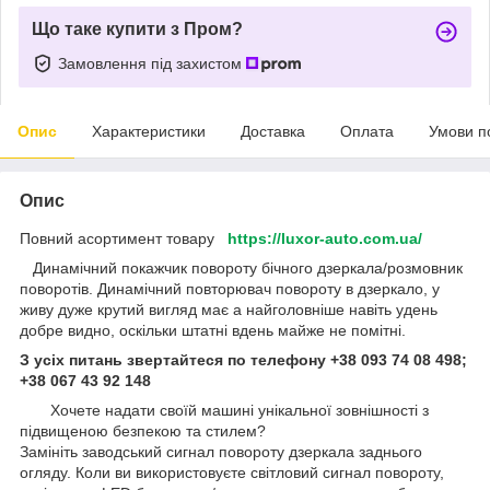
Що таке купити з Пром?
Замовлення під захистом
Опис
Характеристики
Доставка
Оплата
Умови п
Опис
Повний асортимент товару
https://luxor-auto.com.ua/
Динамічний покажчик повороту бічного дзеркала/розмовник
поворотів. Динамічний повторювач повороту в дзеркало, у
живу дуже крутий вигляд має а найголовніше навіть удень
добре видно, оскільки штатні вдень майже не помітні.
З усіх питань звертайтеся по телефону +38 093 74 08 498;
+38 067 43 92 148
Хочете надати своїй машині унікальної зовнішності з
підвищеною безпекою та стилем?
Замініть заводський сигнал повороту дзеркала заднього
огляду. Коли ви використовуєте світловий сигнал повороту,