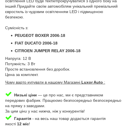
освітлення LED буде текти/прокручуватися з одного боку на
інший.Придайте своїм автомобілям унікальний преміальний
євростиль із чудовим освітленням LED і підвищеною
безпекою.
Сумісність з:
PEUGEOT BOXER 2006-18
FIAT DUCATO 2006-18
CITROEN JUMPER RELAY 2006-18
Напруга: 12 В
Потужність: 3 Вт
Просте встановлення без доробок.
Цена за комплект.
Чому варто купувати в нашому Магазині
Luxor Auto
:
Низькі ціни
— це про нас, ми є представником
передових фабрик. Працюємо безпосередньо безпосередньо
на пряму з заводами.
За цим
ціни
у нас нижча, ніж у конкурентів!
Гарантія
-
на весь наш товар додається гарантія
якості
12 міс
!