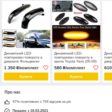
Динамічний LED-
Динамічний LED-
Дина
повторювач повороту в
повторювач повороту в
повт
дзеркало Фольцваген
крила Toyota Yaris (05-09)
дзер
Volkswagen VW Touareg I
RAV4 (06-09) Auris (07-10)
19) 
1 350
580
610
₴/комплект
₴/комплект
димчасті (02-06 г.в.)
COROLLA (07-10)
2016
Купити
Купити
Про нас
97% позитивних з 709 відгуків за рік
Працює з 18.03.2021