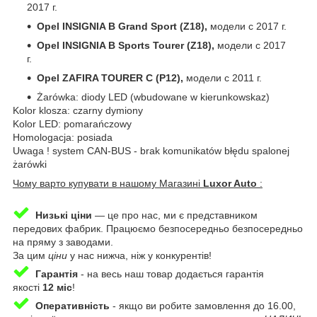
2017 г.
Opel INSIGNIA B Grand Sport (Z18),
модели с 2017 г.
Opel INSIGNIA B Sports Tourer (Z18),
модели с 2017
г.
Opel ZAFIRA TOURER C (P12),
модели с 2011 г.
Żarówka: diody LED (wbudowane w kierunkowskaz)
Kolor klosza: czarny dymiony
Kolor LED: pomarańczowy
Homologacja: posiada
Uwaga ! system CAN-BUS - brak komunikatów błędu spalonej
żarówki
Чому варто купувати в нашому Магазині
Luxor Auto
:
Низькі ціни
— це про нас, ми є представником
передових фабрик. Працюємо безпосередньо безпосередньо
на пряму з заводами.
За цим
ціни
у нас нижча, ніж у конкурентів!
Гарантія
-
на весь наш товар додається гарантія
якості
12 міс
!
Оперативність
-
якщо ви робите замовлення до 16.00,