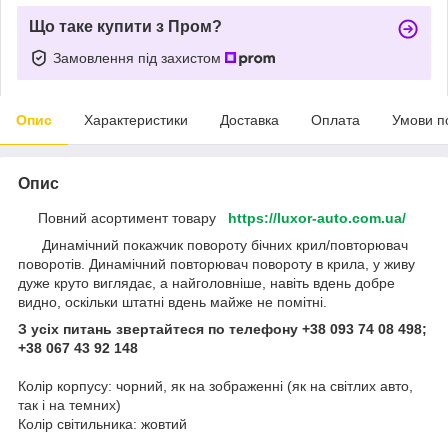
Що таке купити з Пром?
Замовлення під захистом
Опис
Характеристики
Доставка
Оплата
Умови п
Опис
Повний асортимент товару
https://luxor-auto.com.ua/
Динамічний покажчик повороту бічних крил/повторювач
поворотів. Динамічний повторювач повороту в крила, у живу
дуже круто виглядає, а найголовніше, навіть вдень добре
видно, оскільки штатні вдень майже не помітні.
З усіх питань звертайтеся по телефону +38 093 74 08 498;
+38 067 43 92 148
Колір корпусу: чорний, як на зображенні (як на світлих авто,
так і на темних)
Колір світильника: жовтий