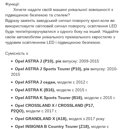
Функції:
Хочете надати своїй машині унікальної зовнішності з
підвищеною безпекою та стилем?
Відразу замініть заводський сигнал повороту крил.коли ви
використовуєте світловий сигнал повороту, освітлення LED
буде текти/прокручуватися з одного боку на інший. Надайте
своїм автомобілям унікального преміального євростилю з
чудовим освітленням LED і підвищеною безпекою.
Сумісність з:
Opel ASTRA J (P10), рік
випуску: 2009-2015
Opel ASTRA J Sports Tourer (P10), рік
випуску: 2010-
2015
Opel ASTRA J седан,
модели с 2012 г.
Opel ASTRA K (B16),
модели с 2015 г.
Opel ASTRA K Sports Tourer (B16),
модели с 2015 г.
Opel CROSSLAND X / CROSSLAND (P17,
P2QO),
модели с 2017 г.
Opel GRANDLAND X (A18),
моделі з 2017 року
Opel INSIGNIA B Country Tourer (Z18),
модели с