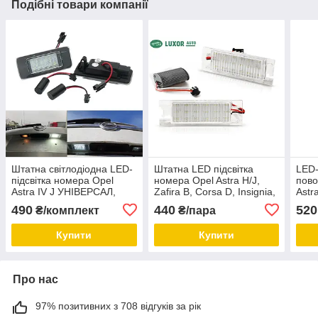
Подібні товари компанії
Штатна світлодіодна LED-
Штатна LED підсвітка
LED-
підсвітка номера Opel
номера Opel Astra H/J,
пово
Astra IV J УНІВЕРСАЛ,
Zafira B, Corsa D, Insignia,
Astr
Zafira C
Vectra C, Hyundai IX35
Insig
490
440
520
₴/комплект
₴/пара
Chev
Купити
Купити
Про нас
97% позитивних з 708 відгуків за рік