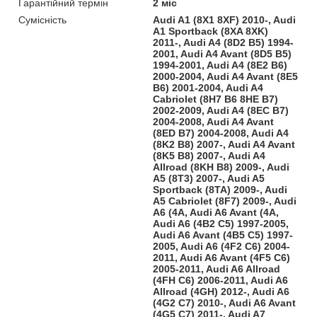
Гарантійний термін
2 міс
Сумісність
Audi A1 (8X1 8XF) 2010-, Audi
A1 Sportback (8XA 8XK)
2011-, Audi A4 (8D2 B5) 1994-
2001, Audi A4 Avant (8D5 B5)
1994-2001, Audi A4 (8E2 B6)
2000-2004, Audi A4 Avant (8E5
B6) 2001-2004, Audi A4
Cabriolet (8H7 B6 8HE B7)
2002-2009, Audi A4 (8EC B7)
2004-2008, Audi A4 Avant
(8ED B7) 2004-2008, Audi A4
(8K2 B8) 2007-, Audi A4 Avant
(8K5 B8) 2007-, Audi A4
Allroad (8KH B8) 2009-, Audi
A5 (8T3) 2007-, Audi A5
Sportback (8TA) 2009-, Audi
A5 Cabriolet (8F7) 2009-, Audi
A6 (4A, Audi A6 Avant (4A,
Audi A6 (4B2 C5) 1997-2005,
Audi A6 Avant (4B5 C5) 1997-
2005, Audi A6 (4F2 C6) 2004-
2011, Audi A6 Avant (4F5 C6)
2005-2011, Audi A6 Allroad
(4FH C6) 2006-2011, Audi A6
Allroad (4GH) 2012-, Audi A6
(4G2 C7) 2010-, Audi A6 Avant
(4G5 C7) 2011-, Audi A7