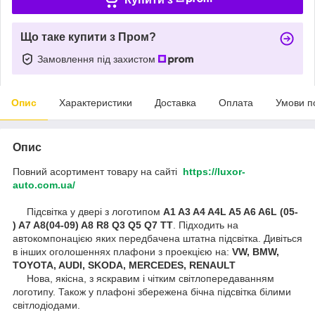
Що таке купити з Пром?
Замовлення під захистом
Опис
Характеристики
Доставка
Оплата
Умови п
Опис
Повний асортимент товару на сайті
https://luxor-
auto.com.ua/
Підсвітка у двері з логотипом
A1 A3 A4 A4L A5 A6 A6L (05-
) A7 A8(04-09) A8 R8 Q3 Q5 Q7 TT
. Підходить на
автокомпонацією яких передбачена штатна підсвітка. Дивіться
в інших оголошеннях плафони з проекцією на:
VW, BMW,
TOYOTA, AUDI, SKODA, MERCEDES, RENAULT
Нова, якісна, з яскравим і чітким світлопередаванням
логотипу. Також у плафоні збережена бічна підсвітка білими
світлодіодами.