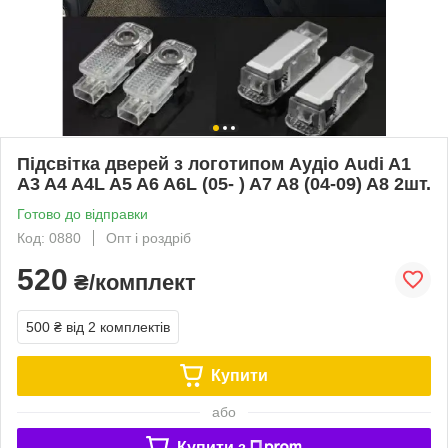
Підсвітка дверей з логотипом Аудіо Audi A1
A3 A4 A4L A5 A6 A6L (05- ) A7 A8 (04-09) A8 2шт.
Готово до відправки
Код: 0880
Опт і роздріб
520
₴/комплект
500 ₴
від 2 комплектів
Купити
або
Купити з