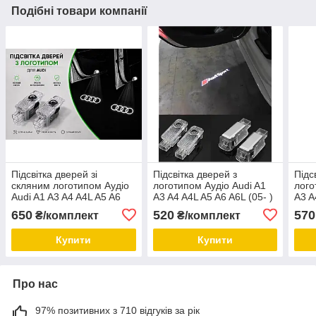
Подібні товари компанії
Підсвітка дверей зі
Підсвітка дверей з
Підс
скляним логотипом Аудіо
логотипом Аудіо Audi A1
лого
Audi A1 A3 A4 A4L A5 A6
A3 A4 A4L A5 A6 A6L (05- )
A3 A
A6L (05- ) A7 A8 (04-09) A8
A7 A8 (04-09) A8 2шт.
A7 A
650
520
570
₴/комплект
₴/комплект
2шт.
Купити
Купити
Про нас
97% позитивних з 710 відгуків за рік