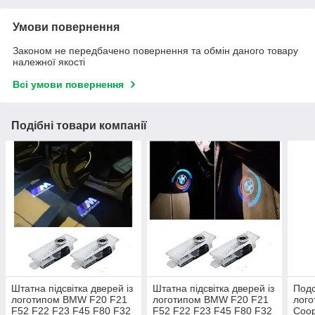
Умови повернення
Законом не передбачено повернення та обмін даного товару
належної якості
Всі умови повернення
Подібні товари компанії
Штатна підсвітка дверей із
Штатна підсвітка дверей із
Подс
логотипом BMW F20 F21
логотипом BMW F20 F21
лого
F52 F22 F23 F45 F80 F32
F52 F22 F23 F45 F80 F32
Coo