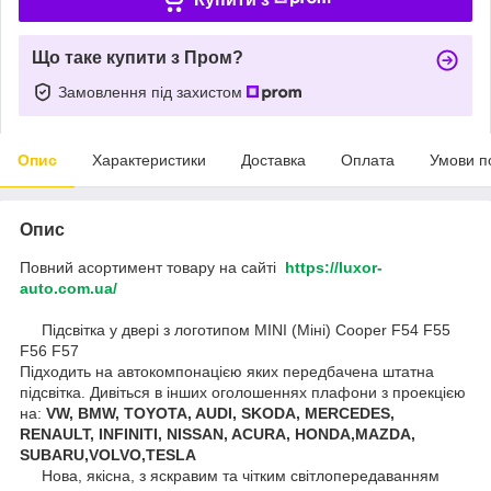
Що таке купити з Пром?
Замовлення під захистом
Опис
Характеристики
Доставка
Оплата
Умови п
Опис
Повний асортимент товару на сайті
https://luxor-
auto.com.ua/
Підсвітка у двері з логотипом MINI (Міні) Cooper F54 F55
F56 F57
Підходить на автокомпонацією яких передбачена штатна
підсвітка. Дивіться в інших оголошеннях плафони з проекцією
на:
VW, BMW, TOYOTA, AUDI, SKODA, MERCEDES,
RENAULT, INFINITI, NISSAN, ACURA, HONDA,MAZDA,
SUBARU,VOLVO,TESLA
Нова, якісна, з яскравим та чітким світлопередаванням