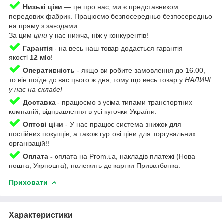
Низькі ціни
— це про нас, ми є представником
передових фабрик. Працюємо безпосередньо безпосередньо
на пряму з заводами.
За цим
ціни
у нас нижча, ніж у конкурентів!
Гарантія
-
на весь наш товар додається гарантія
якості
12 міс
!
Оперативність
-
якщо ви робите замовлення до 16.00,
то він поїде до вас цього ж дня, тому що весь товар у
НАЛИЧІ
у нас на складе!
Доставка
-
працюємо з усіма типами транспортних
компаній, відправлення в усі куточки України.
Оптові ціни
- У нас працює система знижок для
постійних покупців, а також гуртові ціни для торгувальних
організацій!!
Оплата -
оплата на Prom.ua, накладів платежі (Нова
пошта, Укрпошта), належить до картки Приватбанка.
Приховати
Характеристики