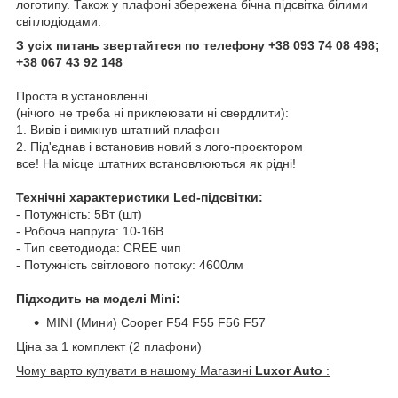
логотипу. Також у плафоні збережена бічна підсвітка білими
світлодіодами.
З усіх питань звертайтеся по телефону +38 093 74 08 498;
+38 067 43 92 148
Проста в установленні.
(нічого не треба ні приклеювати ні свердлити):
1. Вивів і вимкнув штатний плафон
2. Під'єднав і встановив новий з лого-проєктором
все! На місце штатних встановлюються як рідні!
Технічні характеристики Led-підсвітки:
- Потужність: 5Вт (шт)
- Робоча напруга: 10-16В
- Тип светодиода: CREE чип
- Потужність світлового потоку: 4600лм
Підходить на моделі Mini:
MINI (Мини) Cooper F54 F55 F56 F57
Ціна за 1 комплект (2 плафони)
Чому варто купувати в нашому Магазині
Luxor Auto
: