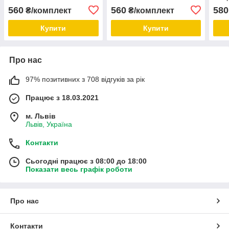
F33 F36 G30 G31 G38
F33 F36 G30 G31 G38
560
560
580
₴/комплект
₴/комплект
G31 G38 G11 G12 F26 E7
G38 G11 G12 F26 E7
Купити
Купити
Про нас
97% позитивних з 708 відгуків за рік
Працює з 18.03.2021
м. Львів
Львів, Україна
Контакти
Сьогодні працює з 08:00 до 18:00
Показати весь графік роботи
Про нас
Контакти