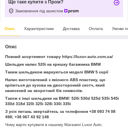
Що таке купити з Пром?
Замовлення під захистом
Опис
Характеристики
Доставка
Оплата
Умови п
Опис
Повний асортимент товару https://luxor-auto.com.ua/
Шильдик напис 520і на кришку багажника BMW
Таким шильдиком маркуються моделі BMW 5 серії
Напис виготовлений з якісного ABS пластику, що
кріпиться до кузова на двосторонній скотч, який
нанесений на зворотний бік символів.
Також є інші шильдики на BMW: 520i 530d 525d 535i 545i
330d 318d 320i 325i 328i 330i 335i
З усіх питань звертайтесь за телефоном +38 093 74 08
498; +38 067 43 92 148
Чому варто купувати в нашому Магазині Luxor Auto: