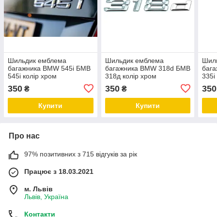
Шильдик емблема
Шильдик емблема
Шил
багажника BMW 545i БМВ
багажника BMW 318d БМВ
баг
545і колір хром
318д колір хром
335і
350
350
350
₴
₴
Купити
Купити
Про нас
97% позитивних з 715 відгуків за рік
Працює з 18.03.2021
м. Львів
Львів, Україна
Контакти