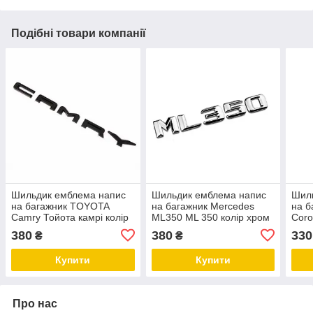
Подібні товари компанії
Шильдик емблема напис
Шильдик емблема напис
Шил
на багажник TOYOTA
на багажник Mercedes
на б
Camry Тойота камрі колір
ML350 ML 350 колір хром
Coro
чорний глянець тип 2
Коро
380
380
330
₴
₴
чор
Купити
Купити
Про нас