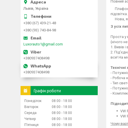
Повний а
Львів, Україна
Плафон
підсвітка
Нова, які
+380 (67) 439-21-48
З усіх пи
+380 (93) 740-84-98
Проста у 
(нічого н
Luxorauto1@gmail.com
1. Вивів 
2. Під'єд
все! На м
+380937408498
Технічні
+380937408498
- Потужні
- Робоча 
- Тип све
- Потужні
Графік роботи
- Комплек
Понеділок
08:00
18:00
Підходит
Вівторок
08:00
18:00
VW P
Середа
08:00
18:00
VW P
Четвер
08:00
18:00
Чому вар
Пʼятниця
08:00
18:00