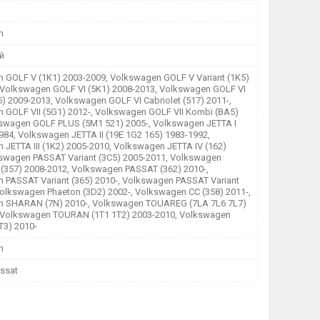
n
й
 GOLF V (1K1) 2003-2009, Volkswagen GOLF V Variant (1K5)
 Volkswagen GOLF VI (5K1) 2008-2013, Volkswagen GOLF VI
5) 2009-2013, Volkswagen GOLF VI Cabriolet (517) 2011-,
 GOLF VII (5G1) 2012-, Volkswagen GOLF VII Kombi (BA5)
kswagen GOLF PLUS (5M1 521) 2005-, Volkswagen JETTA I
984, Volkswagen JETTA II (19E 1G2 165) 1983-1992,
 JETTA III (1K2) 2005-2010, Volkswagen JETTA IV (162)
kswagen PASSAT Variant (3C5) 2005-2011, Volkswagen
(357) 2008-2012, Volkswagen PASSAT (362) 2010-,
 PASSAT Variant (365) 2010-, Volkswagen PASSAT Variant
 Volkswagen Phaeton (3D2) 2002-, Volkswagen CC (358) 2011-,
 SHARAN (7N) 2010-, Volkswagen TOUAREG (7LA 7L6 7L7)
 Volkswagen TOURAN (1T1 1T2) 2003-2010, Volkswagen
3) 2010-
n
assat