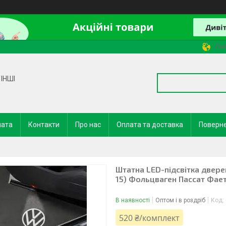
Льв
ІНШІ
лата
Контакти
Про нас
Оплата та доставка
Поверне
Штатна LED-підсвітка двере
15) Фольцваген Пассат Фае
В наявності
Оптом і в роздріб
Код:
520 ₴/комплект