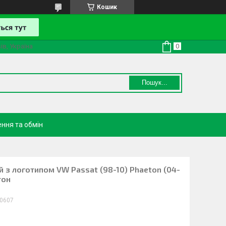
Кошик
ів, Україна
Пошук...
ння та обмін
й з логотипом VW Passat (98-10) Phaeton (04-
тон
0607