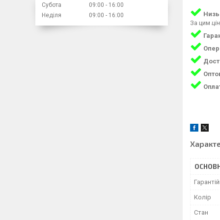
Субота
09:00
16:00
Низь
Неділя
09:00
16:00
За цим
ці
Гара
Опер
Дост
Оптов
Опла
Характ
ОСНОВН
Гарантій
Колір
Стан