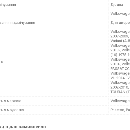
вічування
Діодна
Volkswage
вання підсвічування
Для двере
Volkswagen
2007-2009,
Variant (AJ
Volkswagen
2013-, Vol
(16) 1978-1
Volkswagen
ть
2010-, Vol
PASSAT CC 
Volkswagen
VIII 2014-,
Volkswagen
2002-2010,
TOURAN (1T
сть з маркою
Volkswage
сть з моделлю
Phaeton, P
ація для замовлення