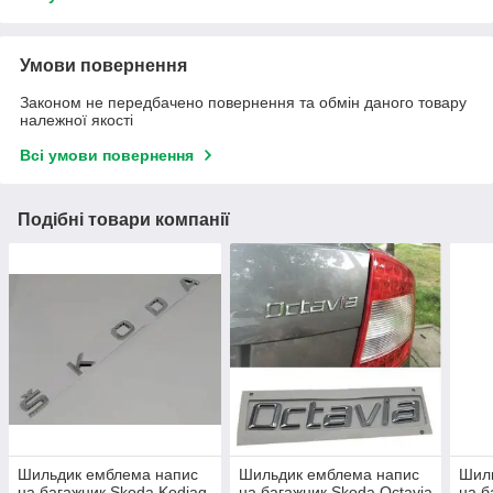
Умови повернення
Законом не передбачено повернення та обмін даного товару
належної якості
Всі умови повернення
Подібні товари компанії
Шильдик емблема напис
Шильдик емблема напис
Шил
на багажник Skoda Kodiaq
на багажник Skoda Octavia
на б