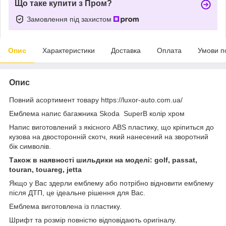
Що таке купити з Пром?
Замовлення під захистом
Опис
Характеристики
Доставка
Оплата
Умови п
Опис
Повний асортимент товару https://luxor-auto.com.ua/
Емблема напис багажника Skoda SuperB колір хром
Напис виготовлений з якісного ABS пластику, що кріпиться до
кузова на двосторонній скотч, який нанесений на зворотний
бік символів.
Також в наявності шильдики на моделі: golf, passat,
touran, touareg, jetta
Якщо у Вас здерли емблему або потрібно відновити емблему
після ДТП, це ідеальне рішення для Вас.
Емблема виготовлена ​​із пластику.
Шрифт та розмір повністю відповідають оригіналу.