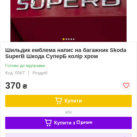
Шильдик емблема напис на багажник Skoda
SuperB Шкода СуперБ колір хром
Готово до відправки
Код: 0567
Роздріб
370
₴
Купити
або
Купити з