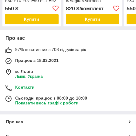
F30 F10 F07 E90 F11 E92
6/Sagitar/Scirocco
F30 
E60 F20 F21 E91 F31 F32
E60
550
820
550
₴
₴/комплект
X5 E70 X6 E71 X3 F25
Купити
Купити
Про нас
97% позитивних з 708 відгуків за рік
Працює з 18.03.2021
м. Львів
Львів, Україна
Контакти
Сьогодні працює з 08:00 до 18:00
Показати весь графік роботи
Про нас