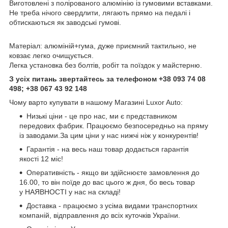
Виготовлені з полірованого алюмінію із гумовими вставками.
Не треба нічого свердлити, лягають прямо на педалі і
обтискаються як заводські гумові.
Матеріал: алюміній+гума, дуже приємний тактильно, не
ковзає легко очищується.
Легка установка без болтів, робіт та поїздок у майстерню.
З усіх питань звертайтесь за телефоном +38 093 74 08
498; +38 067 43 92 148
Чому варто купувати в нашому Магазині Luxor Auto:
Низькі ціни - це про нас, ми є представником
передових фабрик. Працюємо безпосередньо на пряму
із заводами.За цим ціни у нас нижчі ніж у конкурентів!
Гарантія - на весь наш товар додається гарантія
якості 12 міс!
Оперативність - якщо ви здійснюєте замовлення до
16.00, то він поїде до вас цього ж дня, бо весь товар
у НАЯВНОСТІ у нас на складі!
Доставка - працюємо з усіма видами транспортних
компаній, відправлення до всіх куточків України.