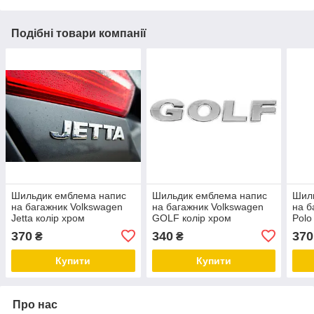
Подібні товари компанії
Шильдик емблема напис
Шильдик емблема напис
Шил
на багажник Volkswagen
на багажник Volkswagen
на б
Jetta колір хром
GOLF колір хром
Polo
колі
370
340
370
₴
₴
Купити
Купити
Про нас