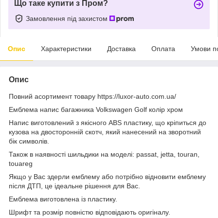
Що таке купити з Пром?
Замовлення під захистом
Опис
Характеристики
Доставка
Оплата
Умови п
Опис
Повний асортимент товару https://luxor-auto.com.ua/
Емблема напис багажника Volkswagen Golf колір хром
Напис виготовлений з якісного ABS пластику, що кріпиться до
кузова на двосторонній скотч, який нанесений на зворотний
бік символів.
Також в наявності шильдики на моделі: passat, jetta, touran,
touareg
Якщо у Вас здерли емблему або потрібно відновити емблему
після ДТП, це ідеальне рішення для Вас.
Емблема виготовлена ​​із пластику.
Шрифт та розмір повністю відповідають оригіналу.