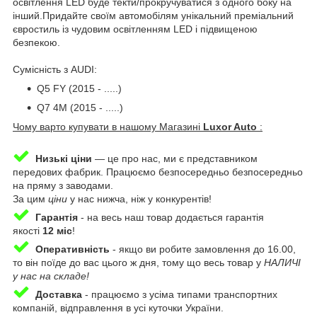
освітлення LED буде текти/прокручуватися з одного боку на
інший.Придайте своїм автомобілям унікальний преміальний
євростиль із чудовим освітленням LED і підвищеною
безпекою.
Сумісність з AUDI:
Q5 FY (2015 - .....)
Q7 4M (2015 - .....)
Чому варто купувати в нашому Магазині
Luxor Auto
:
Низькі ціни
— це про нас, ми є представником
передових фабрик. Працюємо безпосередньо безпосередньо
на пряму з заводами.
За цим
ціни
у нас нижча, ніж у конкурентів!
Гарантія
-
на весь наш товар додається гарантія
якості
12 міс
!
Оперативність
-
якщо ви робите замовлення до 16.00,
то він поїде до вас цього ж дня, тому що весь товар у
НАЛИЧІ
у нас на складе!
Доставка
-
працюємо з усіма типами транспортних
компаній, відправлення в усі куточки України.