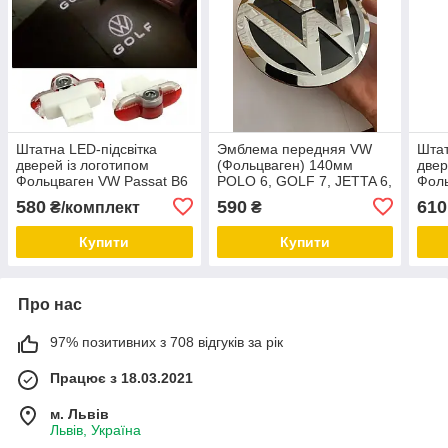
Штатна LED-підсвітка
Эмблема передняя VW
Штат
дверей із логотипом
(Фольцваген) 140мм
двер
Фольцваген VW Passat B6
POLO 6, GOLF 7, JETTA 6,
Фоль
B7 B8 CC Sharan
PASSAT B8, TOURAN 2,
B7 B
580
590
610
₴/комплект
₴
TOUAREG Tiguan Golf 5 6
TOUAREG 3 Хром
TOUA
7
(3GD853601B)
7
Купити
Купити
Про нас
97% позитивних з 708 відгуків за рік
Працює з 18.03.2021
м. Львів
Львів, Україна