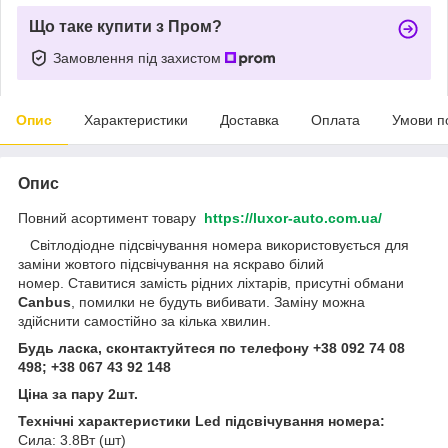
Що таке купити з Пром?
Замовлення під захистом
Опис
Характеристики
Доставка
Оплата
Умови п
Опис
Повний асортимент товару
https://luxor-auto.com.ua/
Світлодіодне підсвічування номера використовується для
заміни жовтого підсвічування на яскраво білий
номер. Ставитися замість рідних ліхтарів, присутні обмани
Canbus
, помилки не будуть вибивати. Заміну можна
здійснити самостійно за кілька хвилин.
Будь ласка, сконтактуйтеся по телефону +38 092 74 08
498; +38 067 43 92 148
Ціна за пару 2шт.
Технічні характеристики Led підсвічування номера:
Сила: 3.8Вт (шт)