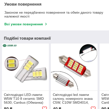
Умови повернення
Законом не передбачено повернення та обмін даного товару
належної якості
Всі умови повернення
Подібні товари компанії
Світлодіодні LED-лампи
Світлодіодні led лампи
Світ
W5W T10 8 ceramic SMD
салону, номерного знака
W5W
5630, Canbus (Обманка)
C5W, C10W SMD4014,
Canb
10-14В білий
canbus(обманка) 36 ММ
біли
80
40
90
₴
₴