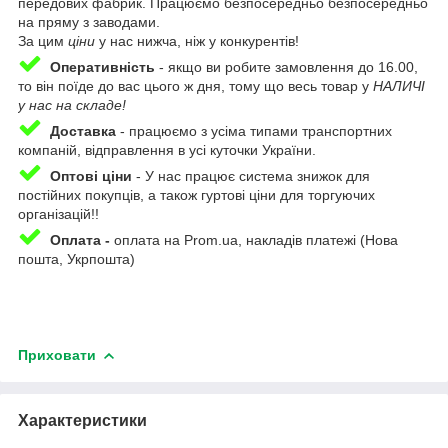
передових фабрик. Працюємо безпосередньо безпосередньо
на пряму з заводами.
За цим
ціни
у нас нижча, ніж у конкурентів!
Оперативність
-
якщо ви робите замовлення до 16.00,
то він поїде до вас цього ж дня, тому що весь товар у
НАЛИЧІ
у нас на складе!
Доставка
-
працюємо з усіма типами транспортних
компаній, відправлення в усі куточки України.
Оптові ціни
- У нас працює система знижок для
постійних покупців, а також гуртові ціни для торгуючих
організацій!!
Оплата -
оплата на Prom.ua, накладів платежі (Нова
пошта, Укрпошта)
Приховати
Характеристики