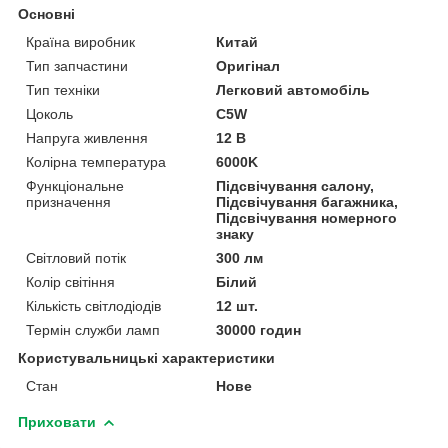
Основні
Країна виробник
Китай
Тип запчастини
Оригінал
Тип техніки
Легковий автомобіль
Цоколь
C5W
Напруга живлення
12 В
Колірна температура
6000K
Функціональне
Підсвічування салону,
призначення
Підсвічування багажника,
Підсвічування номерного
знаку
Світловий потік
300 лм
Колір світіння
Білий
Кількість світлодіодів
12 шт.
Термін служби ламп
30000 годин
Користувальницькі характеристики
Стан
Нове
Приховати