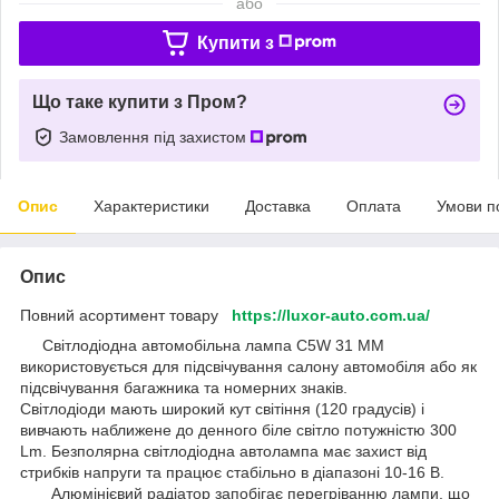
або
Купити з
Що таке купити з Пром?
Замовлення під захистом
Опис
Характеристики
Доставка
Оплата
Умови п
Опис
Повний асортимент товару
https://luxor-auto.com.ua/
Світлодіодна автомобільна лампа C5W 31 MM
використовується для підсвічування салону автомобіля або як
підсвічування багажника та номерних знаків.
Світлодіоди мають широкий кут світіння (120 градусів) і
вивчають наближене до денного біле світло потужністю 300
Lm. Безполярна світлодіодна автолампа має захист від
стрибків напруги та працює стабільно в діапазоні 10-16 В.
Алюмінієвий радіатор запобігає перегріванню лампи, що