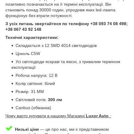
позитивно позначається на її терміні експлуатації. Він
становить понад 30000 годин, упродовж яких led-лампа
функціонує без втрати потужності.
З усіх питань звертайтеся по телефону +38 093 74 08 498;
+38 067 43 92 148
Технічні характеристики:
Складається з 12 SMD 4014 светодиодов
Цоколь C5W
Усі світлодіоди яскраві та якісні, з тривалим терміном
експлуатації
Робоча напруга: 12 В
Колір світіння: білий
Розмір: 31 MM
Світловий потік:
300 лм
Canbus (обманка)
Чому варто купувати в нашому Магазині
Luxor Auto
:
Низькі ціни
— це про нас, ми є представником