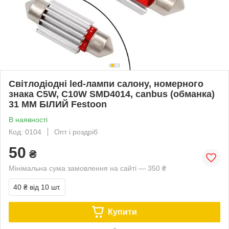
Світлодіодні led-лампи салону, номерного
знака C5W, C10W SMD4014, canbus (обманка)
31 ММ БІЛИЙ Festoon
В наявності
Код: 0104
Опт і роздріб
50
₴
Мінімальна сума замовлення на сайті — 350 ₴
40 ₴
від 10 шт.
Купити