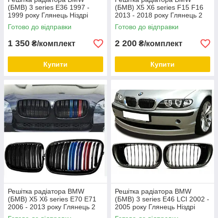
(БМВ) 3 series E36 1997 -
(БМВ) X5 X6 series F15 F16
1999 року Глянець Ніздрі
2013 - 2018 року Глянець 2
BMW E36 1997-1999
ребра М стиль Ніздрі BMW
Готово до відправки
Готово до відправки
F15 F16
1 350
2 200
₴/комплект
₴/комплект
Купити
Купити
Решітка радіатора BMW
Решітка радіатора BMW
(БМВ) X5 X6 series E70 E71
(БМВ) 3 series E46 LCI 2002 -
2006 - 2013 року Глянець 2
2005 року Глянець Ніздрі
ребра М стиль Ніздрі BMW
BMW E46 LCI 2002 - 2005