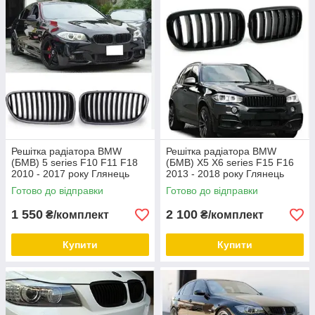
Решітка радіатора BMW
Решітка радіатора BMW
(БМВ) 5 series F10 F11 F18
(БМВ) X5 X6 series F15 F16
2010 - 2017 року Глянець
2013 - 2018 року Глянець
Ніздрі BMW F10 F11 F18
Ніздрі BMW F15 F16 2013 -
Готово до відправки
Готово до відправки
2010 - 2017
2018
1 550
2 100
₴/комплект
₴/комплект
Купити
Купити