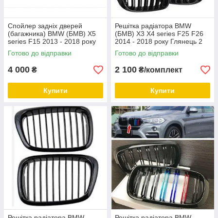
Спойлер задніх дверей
Решітка радіатора BMW
(багажника) BMW (БМВ) X5
(БМВ) X3 X4 series F25 F26
series F15 2013 - 2018 року
2014 - 2018 року Глянець 2
Глянець BMW F15 2013 -
ребра Ніздрі BMW F25 F26
Готово до відправки
Готово до відправки
2018
2014 - 2018
4 000
2 100
₴
₴/комплект
Купити
Купити
Решітка радіатора BMW
Решітка радіатора BMW