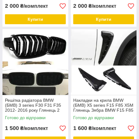
2 000
2 000
₴/комплект
₴/комплект
Купити
Купити
Решітка радіатора BMW
Накладки на крила BMW
(БМВ) 3 series F30 F31 F35
(БМВ) X5 series F15 F85 X5M
2012- 2016 року Глянець 2
Глянець Зябра BMW F15 F85
ребра Ніздрі BMW F30 F31
X5M
Готово до відправки
Готово до відправки
2012 - 2016
1 500
1 600
₴/комплект
₴/комплект