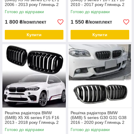
2006 - 2013 року Глянець 2
2010 - 2017 року Глянець 2
ребра Ніздрі BMW E70 E71
ребра Ніздрі BMW F10 F11
Готово до відправки
Готово до відправки
2006 - 2013
F18 2010 - 2017
1 800
1 550
₴/комплект
₴/комплект
Купити
Купити
Решітка радіатора BMW
Решітка радіатора BMW
(БМВ) X5 X6 series F15 F16
(БМВ) 5 series G30 G31 G38
2013 - 2018 року Глянець 2
2016 - 2020 року Глянець 2
ребра Ніздрі BMW F15 F16
ребра Ніздрі BMW G30 G31
Готово до відправки
Готово до відправки
2013 - 2018
G38 2016 - 2020