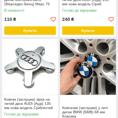
(Мерседес-Бенц) Мерс 75
мм нова модель Сірий
мм Чорні лого
(8R0601165)
В наявності
Готово до відправки
110
240
₴
₴
Купити
Купити
Ковпак (заглушка) зірка на
литий диск AUDI (Ауді) 135
мм нова модель Сріблястий
Ковпачки (заглушки) у литі
(8R0601165)
диски BMW (БМВ) 68 мм
Готово до відправки
Класика