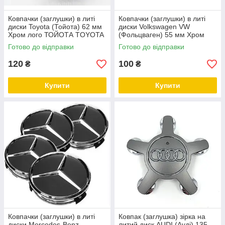
Ковпачки (заглушки) в литі
Ковпачки (заглушки) в литі
диски Toyota (Тойота) 62 мм
диски Volkswagen VW
Хром лого ТОЙОТА TOYOTA
(Фольцваген) 55 мм Хром
чорні
лого, Чорні
Готово до відправки
Готово до відправки
120
100
₴
₴
Купити
Купити
Ковпачки (заглушки) в литі
Ковпак (заглушка) зірка на
диски Mercedes-Benz
литий диск AUDI (Ауді) 135